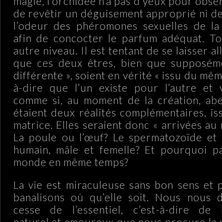
magie, l’orchidée n’a pas d’yeux pour observ
de revêtir un déguisement approprié ni de
l’odeur des phéromones sexuelles de la 
afin de concocter le parfum adéquat. To
autre niveau. Il est tentant de se laisser al
que ces deux êtres, bien que supposém
différente », soient en vérité « issu du mêm
à-dire que l’un existe pour l’autre et 
comme si, au moment de la création, abe
étaient deux réalités complémentaires, i
matrice. Elles seraient donc « arrivées a
La poule ou l’œuf? Le spermatozoïde et l
humain, mâle et femelle? Et pourquoi p
monde en même temps?
La vie est miraculeuse sans bon sens et 
banalisons où qu’elle soit. Nous nous 
cesse de l’essentiel, c’est-à-dire de l
naturel et amoureux que nous procure la 