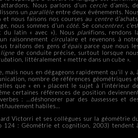
 attardons. Nous parlons d’un
cercle
d’amis, d
lissons un
parallèle
entre deux événements. Nou
n et nous faisons nos courses au
centre
d’achats
tige, nous sommes d’un
côté
. Se con
centrer
, c’es
t du latin « avec »). Nous
plan
ifions, rendons l
s un raisonnement
circ
ulaire et revenons à notr
s traitons des gens d’
épais
parce que nous le
e
ligne
de conduite précise, surtout lorsque nou
cub
ation, littéralement « mettre dans un cube ».
ve, mais nous en dégageons rapidement qu’il y a, 
unication, nombre de références géométriques e
lles que « en » placent le sujet à l’intérieur d
ême certaines références de position deviennen
adverbes : …déshonorer par des
bas
sesses et de
et
haut
ement habiles…
ard Victorri et ses collègues sur la géométrie d
 124 : Géométrie et cognition, 2003) tendent 