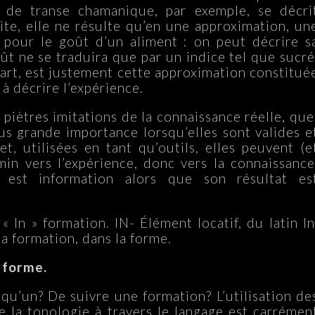
t de transe chamanique, par exemple, se décri
aite, elle ne résulte qu’en une approximation, un
m pour le goût d’un aliment : on peut décrire s
ût ne se traduira que par un indice tel que sucré
 part, est justement cette approximation constitué
à décrire l’expérience.
 piètres imitations de la connaissance réelle, que
lus grande importance lorsqu’elles sont valides e
et, utilisées en tant qu’outils, elles peuvent (e
min vers l’expérience, donc vers la connaissance
 est information alors que son résultat es
 In » formation. IN- Élément locatif, du latin In
la formation, dans la forme.
 forme.
u’un? De suivre une formation? L’utilisation de
 la topologie à travers le langage est carrémen