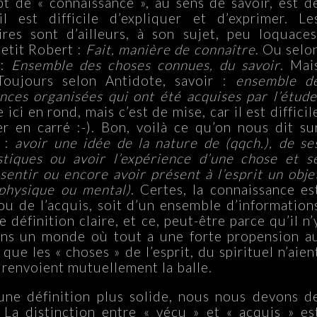
t de « connaissance », au sens de savoir, est d
il est difficile d’expliquer et d’exprimer. Le
ires sont d’ailleurs, à son sujet, peu loquaces
Petit Robert :
Fait, manière de connaître
. Ou selo
 :
Ensemble des choses connues, du savoir
. Mai
Toujours selon Antidote, savoir :
ensemble d
nces organisées qui ont été acquises par l’étude
ici en rond, mais c’est de mise, car il est difficil
r en carré :-). Bon, voilà ce qu’on nous dit su
e :
avoir une idée de la nature de (qqch.), de se
stiques ou avoir l’expérience d’une chose et s
sentir ou encore avoir présent à l’esprit un obje
 physique ou mental)
. Certes, la connaissance es
 ou de l’acquis, soit d’un ensemble d’information
définition claire, et ce, peut-être parce qu’il n’
dans un monde où tout a une forte propension a
 que les « choses » de l’esprit, du spirituel n’aien
 renvoient mutuellement la balle.
une définition plus solide, nous nous devons d
a distinction entre « vécu » et « acquis » es