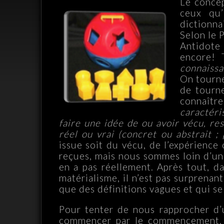
Le concep
ceux qu’
dictionna
Selon le 
Antidote
encore! 
connaissa
On tourne 
de tourne
connaîtr
caractéri
faire une idée de ou avoir vécu, res
réel ou vrai (concret ou abstrait ;
issue soit du vécu, de l’expérience
reçues, mais nous sommes loin d’une 
en a pas réellement. Après tout, 
matérialisme, il n’est pas surprenant
que des définitions vagues et qui se
Pour tenter de nous rapprocher d’
commencer par le commencement. L