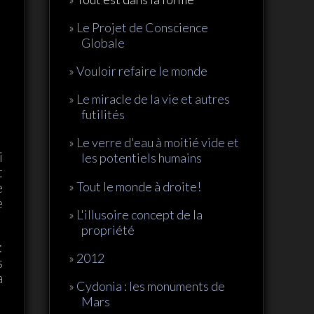
Le Projet de Conscience
Globale
Vouloir refaire le monde
Le miracle de la vie et autres
futilités
Le verre d'eau à moitié vide et
i
les potentiels humains
t
Tout le monde à droite!
e
e
L'illusoire concept de la
propriété
:
2012
s
a
Cydonia : les monuments de
Mars