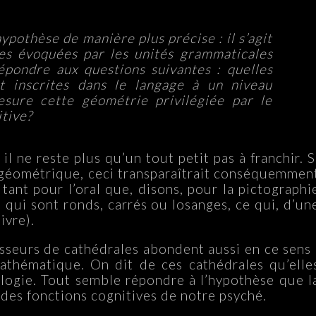
pothèse de manière plus précise : il s’agit
ales évoquées par les unités grammaticales
épondre aux questions suivantes : quelles
t inscrites dans le langage à un niveau
esure cette géométrie privilégiée par le
itive?
, il ne reste plus qu’un tout petit pas à franchir. S
géométrique, ceci transparaîtrait conséquemmen
nt pour l’oral que, disons, pour la pictographi
n qui sont ronds, carrés ou losanges, ce qui, d’un
ivre).
tisseurs de cathédrales abondent aussi en ce sens 
athématique. On dit de ces cathédrales qu’elle
ologie. Tout semble répondre à l’hypothèse que l
 des fonctions cognitives de notre psyché.