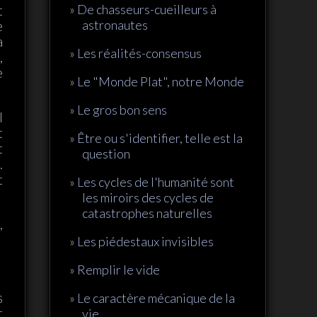
De chasseurs-cueilleurs à
t
astronautes
e
a
Les réalités-consensus
,
e
Le "Monde Plat", notre Monde
Le gros bon sens
l
t
Être ou s'identifier, telle est la
t
question
.
t
Les cycles de l'humanité sont
les miroirs des cycles de
catastrophes naturelles
,
Les piédestaux invisibles
Remplir le vide
s
Le caractère mécanique de la
t
vie