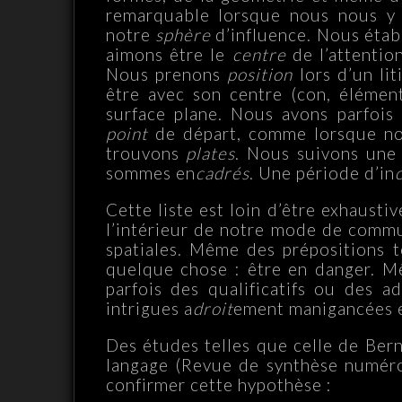
remarquable lorsque nous nous y
notre
sphère
d’influence. Nous étab
aimons être le
centre
de l’attentio
Nous prenons
position
lors d’un li
être avec son centre (con, élémen
surface plane. Nous avons parfoi
point
de départ, comme lorsque nou
trouvons
plates
. Nous suivons un
sommes en
cadrés
. Une période d’in
Cette liste est loin d’être exhausti
l’intérieur de notre mode de comm
spatiales. Même des prépositions te
quelque chose : être en danger. M
parfois des qualificatifs ou des 
intrigues a
droit
ement manigancées 
Des études telles que celle de Bern
langage (Revue de synthèse numéro
confirmer cette hypothèse :