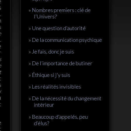
e
s
Nombres premiers : clé de
.
l’Univers?
n
s
Une question d’autorité
e
.
De la communication psychique
e
Je fais, donc je suis
r
s
De l’importance de butiner
e
t
Éthique si j’y suis
t
s
Les réalités invisibles
y
u
De la nécessité du changement
t
intérieur
Beaucoup d’appelés, peu
e
d’élus?
t