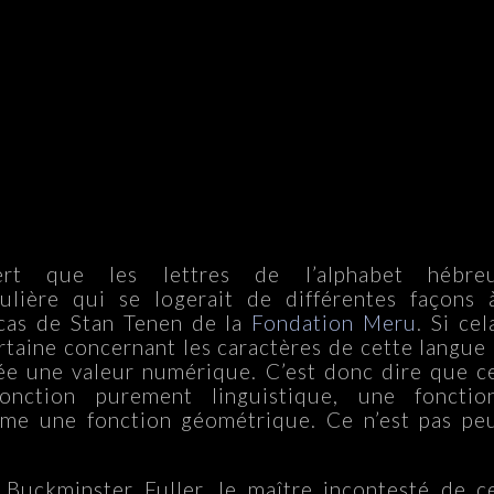
ert que les lettres de l’alphabet hébre
ulière qui se logerait de différentes façons 
e cas de Stan Tenen de la
Fondation Meru
. Si cel
ertaine concernant les caractères de cette langue 
uée une valeur numérique. C’est donc dire que c
onction purement linguistique, une fonctio
e une fonction géométrique. Ce n’est pas pe
 Buckminster Fuller, le maître incontesté de c