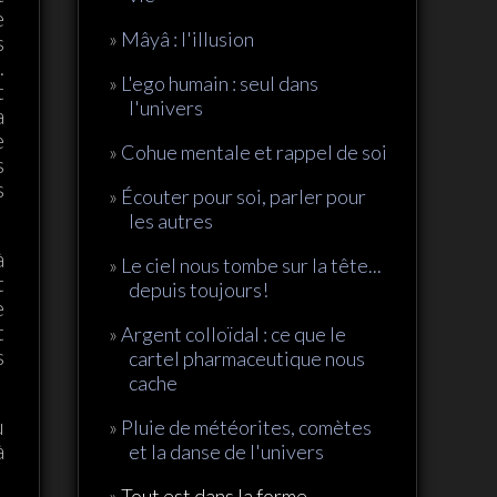
e
Mâyâ : l'illusion
s
.
L'ego humain : seul dans
t
l'univers
a
e
Cohue mentale et rappel de soi
s
s
Écouter pour soi, parler pour
les autres
à
Le ciel nous tombe sur la tête...
t
depuis toujours!
e
t
Argent colloïdal : ce que le
s
cartel pharmaceutique nous
cache
u
Pluie de météorites, comètes
à
et la danse de l'univers
Tout est dans la forme