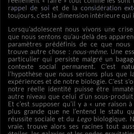
réellement « faire » tout comme les sont 
rappel de soi
et de la
considération ex
toujours, c’est la dimension intérieure qui
Lorsqu’adolescent nous vivons une crise d
que nous sentons qu’au-delà des apparen
paramètres prédéfinis de ce que nous
trouve autre chose :
nous-même
. Une es
particulier qui persiste malgré un bagag
contexte social permanent. C’est nat
l’hypothèse que nous serions plus que 
expériences et de notre biologie. C’est s’o
notre réelle identité puisse être immaté
autre niveau que celui d’un sous-produi
Et c’est supposer qu’il y a « une raison à
plus grande que ne l’entend le statu qu
réussite sociale et du
Lego
biologique. No
vraie, trouve alors ses racines tout aus
étoiles, les galaxies et les ondes gravitati