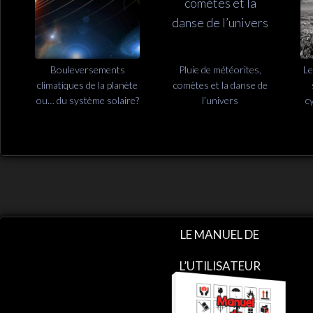
Bouleversements
Pluie de météorites,
Le
climatiques de la planète
comètes et la danse de
ou… du système solaire?
l’univers
c
LE MANUEL DE
L’UTILISATEUR