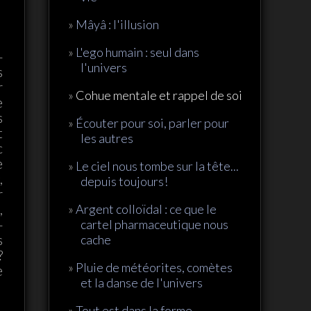
Mâyâ : l'illusion
L'ego humain : seul dans
-
l'univers
s
r
Cohue mentale et rappel de soi
e
s
Écouter pour soi, parler pour
t
les autres
c
e
Le ciel nous tombe sur la tête...
,
depuis toujours!
r
,
Argent colloïdal : ce que le
-
cartel pharmaceutique nous
s
cache
?
Pluie de météorites, comètes
e
et la danse de l'univers
Tout est dans la forme