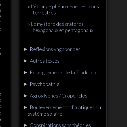
s
L'étrange phénomène des trous
s
terrestres
e
t
Le mystère des cratères
e
hexagonaux et pentagonaux
,
►
Réflexions vagabondes
s
►
Autres textes
►
Enseignements de la Tradition
►
Psychopathie
e
►
Agroglyphes / Cropcircles
s
s
►
Bouleversements climatiques du
e
système solaire
s
.
►
Conspirations sans théories