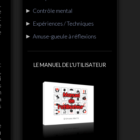
.
►
Contrôle mental
e
t
►
Expériences / Techniques
e
e
►
Amuse-gueule à réflexions
t
LE MANUEL DE L’UTILISATEUR
,
i
s
n
a
s
e
u
n