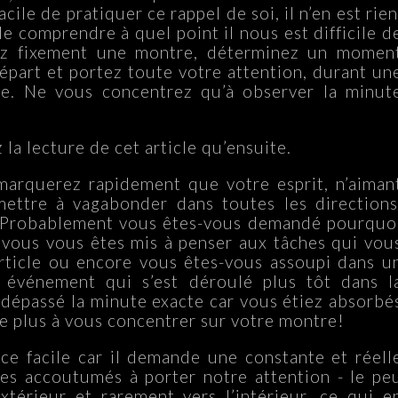
acile de pratiquer ce rappel de soi, il n’en est rien
e comprendre à quel point il nous est difficile d
dez fixement une montre, déterminez un momen
part et portez toute votre attention, durant un
re. Ne vous concentrez qu’à observer la minut
la lecture de cet article qu’ensuite.
emarquerez rapidement que votre esprit, n’aiman
mettre à vagabonder dans toutes les directions
n. Probablement vous êtes-vous demandé pourquo
 vous vous êtes mis à penser aux tâches qui vou
article ou encore vous êtes-vous assoupi dans u
n événement qui s’est déroulé plus tôt dans l
dépassé la minute exacte car vous étiez absorbé
e plus à vous concentrer sur votre montre!
ice facile car il demande une constante et réell
es accoutumés à porter notre attention - le pe
térieur et rarement vers l’intérieur, ce qui e