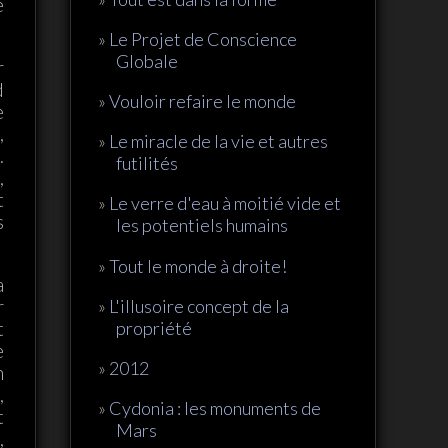
e
Le Projet de Conscience
Globale
r
d
Vouloir refaire le monde
e
,
Le miracle de la vie et autres
.
futilités
,
t
Le verre d'eau à moitié vide et
s
les potentiels humains
Tout le monde à droite!
a
r
L'illusoire concept de la
t
propriété
e
2012
n
,
Cydonia : les monuments de
t
Mars
,