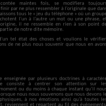
acontée maintes fois, se modifiera toujour
finir par ne plus ressembler à l’originale que dan
issons tous le « jeu du téléphone » où un group
chotent l’un à l’autre un mot ou une phrase, e
origine, il ne ressemble en rien à son point d
e partie de notre dite mémoire.
’un tel état des choses et voulions le vérifier
ons de ne plus nous souvenir que nous en avon
e enseignée par plusieurs doctrines à caractèr
le consiste à centrer son attention sur le
t moment ou du moins à chaque instant qu’il nou
re lorsque nous nous souvenons que nous devons l
 physiques, à nos émotions ainsi qu’à toutes le
nt, reviennent et repartent au fil des événements