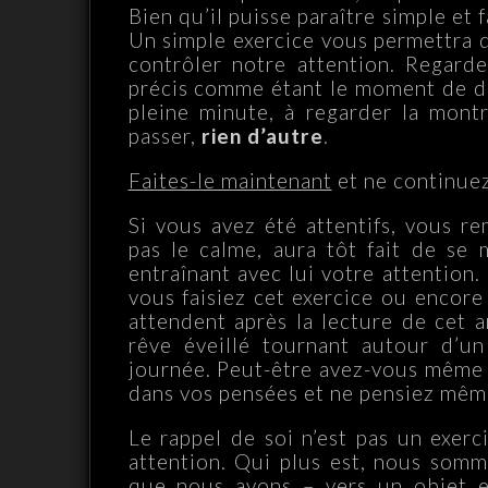
Bien qu’il puisse paraître simple et f
Un simple exercice vous permettra d
contrôler notre attention. Regar
précis comme étant le moment de dé
pleine minute, à regarder la mont
passer,
rien d’autre
.
Faites-le maintenant
et ne continuez 
Si vous avez été attentifs, vous r
pas le calme, aura tôt fait de se 
entraînant avec lui votre attentio
vous faisiez cet exercice ou encore
attendent après la lecture de cet 
rêve éveillé tournant autour d’u
journée. Peut-être avez-vous même 
dans vos pensées et ne pensiez mêm
Le rappel de soi n’est pas un exerc
attention. Qui plus est, nous somm
que nous avons – vers un objet ex