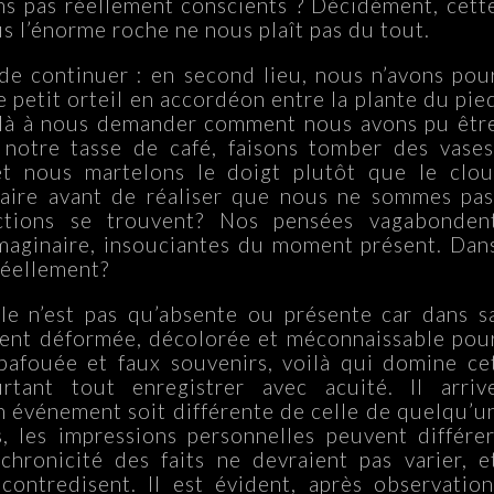
ns pas réellement conscients ? Décidément, cett
s l’énorme roche ne nous plaît pas du tout.
de continuer : en second lieu, nous n’avons pou
le petit orteil en accordéon entre la plante du pie
oilà à nous demander comment nous avons pu êtr
 notre tasse de café, faisons tomber des vases
et nous martelons le doigt plutôt que le clou
aire avant de réaliser que nous ne sommes pas
ctions se trouvent? Nos pensées vagabonden
maginaire, insouciantes du moment présent. Dan
réellement?
le n’est pas qu’absente ou présente car dans s
ent déformée, décolorée et méconnaissable pou
bafouée et faux souvenirs, voilà qui domine ce
tant tout enregistrer avec acuité. Il arriv
 événement soit différente de celle de quelqu’u
, les impressions personnelles peuvent différer
chronicité des faits ne devraient pas varier, e
contredisent. Il est évident, après observation