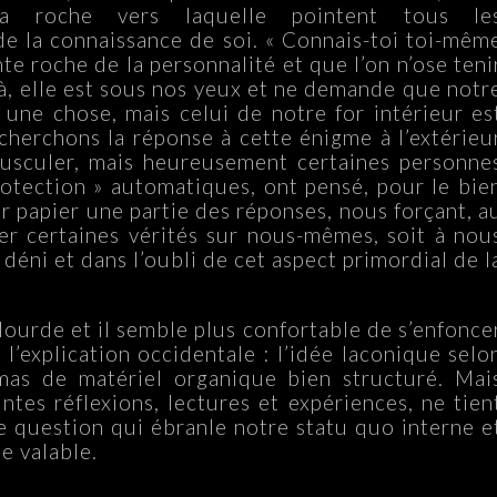
la roche vers laquelle pointent tous le
 de la connaissance de soi. « Connais-toi toi-mêm
ante roche de la personnalité et que l’on n’ose teni
là, elle est sous nos yeux et ne demande que notr
 une chose, mais celui de notre for intérieur es
cherchons la réponse à cette énigme à l’extérieu
usculer, mais heureusement certaines personne
otection » automatiques, ont pensé, pour le bie
r papier une partie des réponses, nous forçant, a
ter certaines vérités sur nous-mêmes, soit à nou
éni et dans l’oubli de cet aspect primordial de l
 lourde et il semble plus confortable de s’enfonce
 l’explication occidentale : l’idée laconique selo
as de matériel organique bien structuré. Mai
ntes réflexions, lectures et expériences, ne tien
e question qui ébranle notre statu quo interne e
e valable.