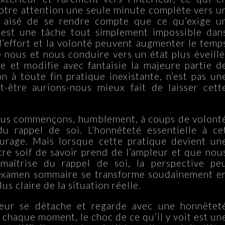
 notre attention une seule minute complète vers u
est aisé de se rendre compte que ce qu’exige u
 est une tâche tout simplement impossible dan
 l’effort et la volonté peuvent augmenter le temp
 nous et nous conduire vers un état plus éveillé
 et modifie avec fantaisie la majeure partie d
n à toute fin pratique inexistante, n’est pas un
t-être aurions-nous mieux fait de laisser cett
ous commençons, humblement, à coups de volont
 du rappel de soi. L’honnêteté essentielle à ce
rage. Mais lorsque cette pratique devient un
re soif de savoir prend de l’ampleur et que nou
aîtrise du rappel de soi, la perspective pe
 examen sommaire se transforme soudainement e
s claire de la situation réelle.
rieur se détache et regarde avec une honnêtet
 chaque moment, le choc de ce qu’il y voit est un