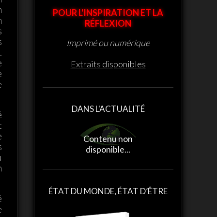
n
POUR L'INSPIRATION ET LA
n
RÉFLEXION
s
s
Imprimé ou numérique
.
e
Extraits disponibles
e
e
DANS L'ACTUALITÉ
é
t
e
Contenu non
s
disponible...
u
n
Contenu non
ÉTAT DU MONDE, ÉTAT D’ÊTRE
disponible...
é
e