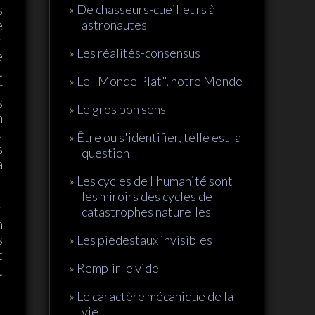
s
De chasseurs-cueilleurs à
e
astronautes
r
Les réalités-consensus
e
t
Le "Monde Plat", notre Monde
r
s
Le gros bon sens
n
u
Être ou s'identifier, telle est la
s
question
a
Les cycles de l'humanité sont
les miroirs des cycles de
r
catastrophes naturelles
n
s
Les piédestaux invisibles
t
Remplir le vide
t
Le caractère mécanique de la
vie