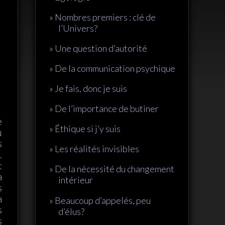
Nombres premiers : clé de
l’Univers?
Une question d’autorité
De la communication psychique
Je fais, donc je suis
De l’importance de butiner
e
Éthique si j’y suis
u
s
Les réalités invisibles
.
c
De la nécessité du changement
a
intérieur
s
a
Beaucoup d’appelés, peu
s
d’élus?
s