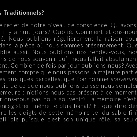
 Traditionnels?
 reflet de notre niveau de conscience. Qu’avons
 il y a huit jours? Oublié. Comment étions-nou
ié. Nous oublions régulièrement la raison pou
dans la pièce où nous sommes présentement. Qu
blié aussi. Nous oublions nos rendez-vous, no
s de nous souvenir qu’il nous fallait absolumen
rant. Combien de fois par jour oublions-nous? Ave
ement compte que nous passons la majeure parti
ules quelques parcelles, que l’on nomme
souvenirs
rtie de ce que nous oublions puisse nous semble
demeure : n’étions-nous pas présent à ce moment
vrions-nous pas nous souvenir? La mémoire n’est
nregistrer, même le plus banal? Et que dire de
re les doigts de cette mémoire tel du sable fin
faillible puisque c’est son unique rôle, sa seul