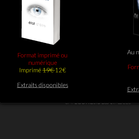
Au n
Format imprimé ou
numérique
For
Imprimé
19€
12€
Extraits disponibles
Extr
Conception Web par Hébergement Amica
CATÉGORIES DES ARTICLES
SECTIONS DU SITE