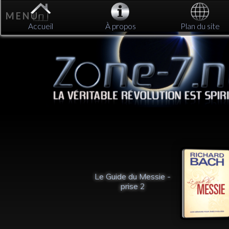
M E N U
Accueil
À propos
Plan du site
Le Guide du Messie -
ous?
prise 2