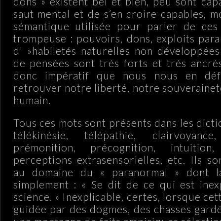
dons » existent bel et bien, peu sont cap
saut mental et de s’en croire capables, m
sémantique utilisée pour parler de ces 
trompeuse : pouvoirs, dons, exploits par
d' »habiletés naturelles non développée
de pensées sont très forts et très ancrés
donc impératif que nous nous en défa
retrouver notre liberté, notre souverainet
humain.
Tous ces mots sont présents dans les dicti
télékinésie, télépathie, clairvoyance,
prémonition, précognition, intuition,
perceptions extrasensorielles, etc. Ils s
au domaine du « paranormal » dont la
simplement : « Se dit de ce qui est inex
science. » Inexplicable, certes, lorsque cet
guidée par des dogmes, des chasses gardé