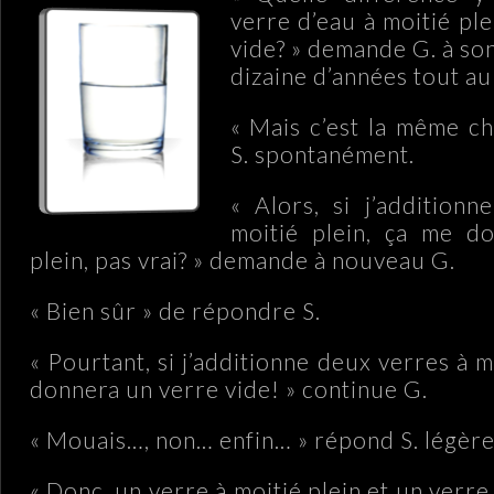
verre d’eau à moitié ple
vide? » demande G. à son 
dizaine d’années tout au
« Mais c’est la même ch
S. spontanément.
« Alors, si j’addition
moitié plein, ça me d
plein, pas vrai? » demande à nouveau G.
« Bien sûr » de répondre S.
« Pourtant, si j’additionne deux verres à m
donnera un verre vide! » continue G.
« Mouais…, non… enfin… » répond S. légèr
« Donc, un verre à moitié plein et un verre 